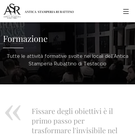
ANTICA
STAMPERIA
RUBATTINO
Formazione
Tutte le attività formative svolte nei locali dell'Antica
Stamperia Rubattino di Testaccio
Fissare degli obiettivi è il
primo passo per
trasformare l'invisibile nel